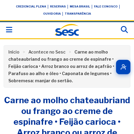
Skip
conteúdo
|
|
|
|
CREDENCIAL PLENA
RESERVAS
MESA BRASIL
FALE CONOSCO
to
|
OUVIDORIA
TRANSPARÊNCIA
content
Início
Acontece no Sesc
Carne ao molho
chateaubriand ou frango ao creme de espinafre •
Feijão carioca • Arroz branco ou arroz de açafrão •
Parafuso ao alho e óleo • Caponata de legumes •
Sobremesa: manjar do sertão.
Carne ao molho chateaubriand
ou frango ao creme de
espinafre • Feijão carioca •
Arroz branco ou arroz de