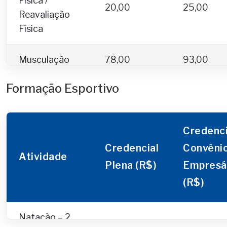
Física /
20,00
25,00
Reavaliação
Física
Musculação
78,00
93,00
Formação Esportivo
Pilates com
Aparelho – 2
161,00
193,00
Dias
Credenci
Credencial
Convêni
Pilates com
Atividade
Aparelho – 3
185,00
200,00
Plena (R$)
Empresá
Dias
(R$)
Pilates Solo –
78,00
90,00
Natação – 2
2 Dias
66,00
75,00