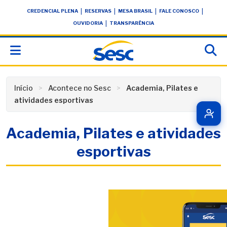
Skip
conteúdo
|
|
|
|
CREDENCIAL PLENA
RESERVAS
MESA BRASIL
FALE CONOSCO
to
|
OUVIDORIA
TRANSPARÊNCIA
content
Início
Acontece no Sesc
Academia, Pilates e
atividades esportivas
Academia, Pilates e atividades
esportivas