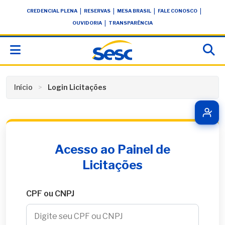
Skip
conteúdo
|
|
|
|
CREDENCIAL PLENA
RESERVAS
MESA BRASIL
FALE CONOSCO
to
|
OUVIDORIA
TRANSPARÊNCIA
content
Início
Login Licitações
Acesso ao Painel de
Licitações
CPF ou CNPJ