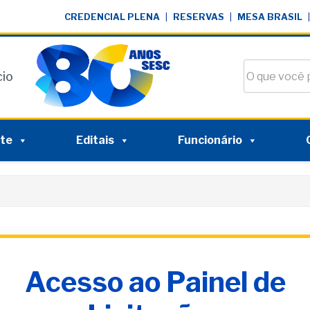
CREDENCIAL PLENA
|
RESERVAS
|
MESA BRASIL
|
Buscar no si
cio
nte
Editais
Funcionário
Acesso ao Painel de