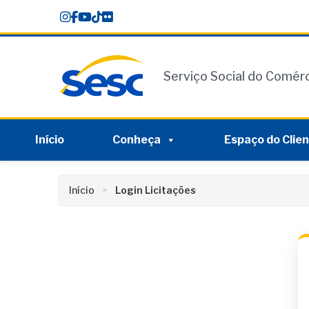
Skip
conteúdo
to
content
Serviço Social do Comér
Início
Conheça
Espaço do Clie
Início
Login Licitações