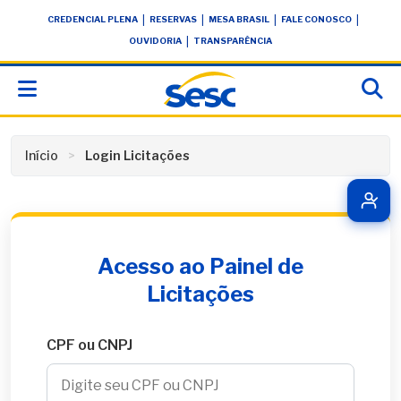
Skip
conteúdo
|
|
|
|
CREDENCIAL PLENA
RESERVAS
MESA BRASIL
FALE CONOSCO
to
|
OUVIDORIA
TRANSPARÊNCIA
content
Início
Login Licitações
Acesso ao Painel de
Licitações
CPF ou CNPJ