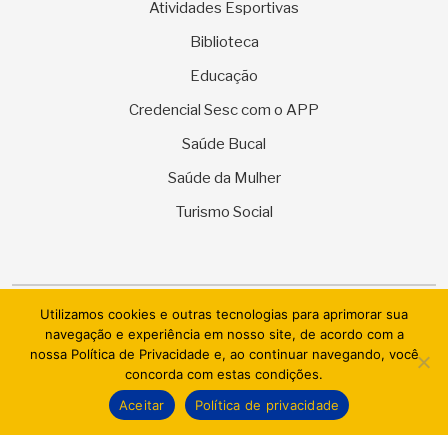
Atividades Esportivas
Biblioteca
Educação
Credencial Sesc com o APP
Saúde Bucal
Saúde da Mulher
Turismo Social
Utilizamos cookies e outras tecnologias para aprimorar sua
© 2026 SESC Sergipe - Serviço Social do Comércio. Todos os
navegação e experiência em nosso site, de acordo com a
direitos reservados.
nossa Política de Privacidade e, ao continuar navegando, você
concorda com estas condições.
AI.BRAZIL TECHNOLOGIES & DATACENTER LTDA
Aceitar
Política de privacidade