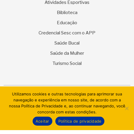
Atividades Esportivas
Biblioteca
Educação
Credencial Sesc com o APP
Saúde Bucal
Saúde da Mulher
Turismo Social
Utilizamos cookies e outras tecnologias para aprimorar sua
© 2026 SESC Sergipe - Serviço Social do Comércio. Todos os
navegação e experiência em nosso site, de acordo com a
direitos reservados.
nossa Política de Privacidade e, ao continuar navegando, você
concorda com estas condições.
AI.BRAZIL TECHNOLOGIES & DATACENTER LTDA
Aceitar
Política de privacidade