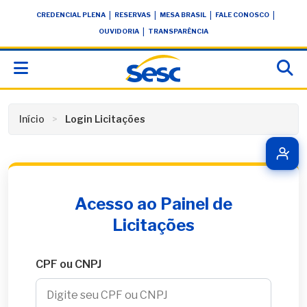
Skip
conteúdo
|
|
|
|
CREDENCIAL PLENA
RESERVAS
MESA BRASIL
FALE CONOSCO
to
|
OUVIDORIA
TRANSPARÊNCIA
content
Início
Login Licitações
Acesso ao Painel de
Licitações
CPF ou CNPJ