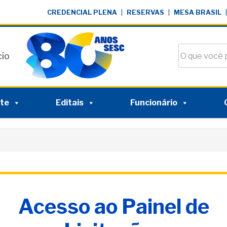
CREDENCIAL PLENA
|
RESERVAS
|
MESA BRASIL
|
Buscar no si
cio
nte
Editais
Funcionário
Acesso ao Painel de