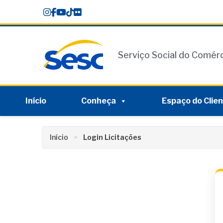
Skip
conteúdo
to
content
Serviço Social do Comér
Início
Conheça
Espaço do Clie
Início
Login Licitações