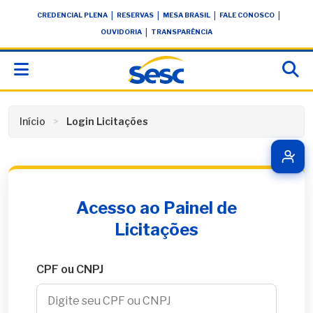
Skip
conteúdo
|
|
|
|
CREDENCIAL PLENA
RESERVAS
MESA BRASIL
FALE CONOSCO
to
|
OUVIDORIA
TRANSPARÊNCIA
content
Início
Login Licitações
Acesso ao Painel de
Licitações
CPF ou CNPJ