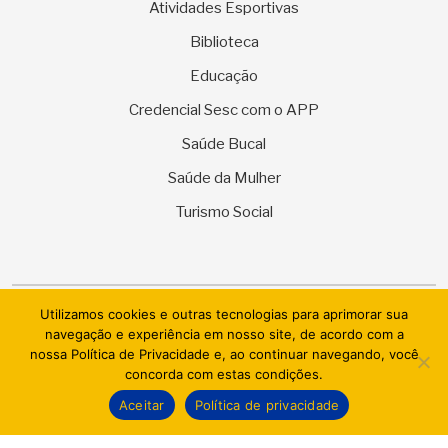
Atividades Esportivas
Biblioteca
Educação
Credencial Sesc com o APP
Saúde Bucal
Saúde da Mulher
Turismo Social
Utilizamos cookies e outras tecnologias para aprimorar sua
© 2026 SESC Sergipe - Serviço Social do Comércio. Todos os
navegação e experiência em nosso site, de acordo com a
direitos reservados.
nossa Política de Privacidade e, ao continuar navegando, você
concorda com estas condições.
AI.BRAZIL TECHNOLOGIES & DATACENTER LTDA
Aceitar
Política de privacidade