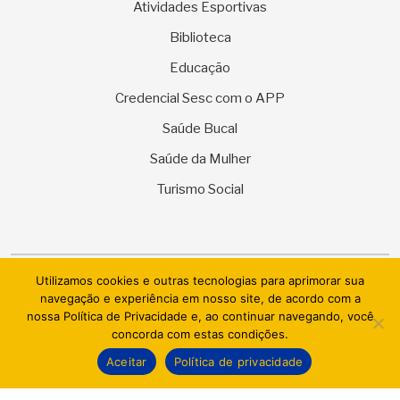
Atividades Esportivas
Biblioteca
Educação
Credencial Sesc com o APP
Saúde Bucal
Saúde da Mulher
Turismo Social
Utilizamos cookies e outras tecnologias para aprimorar sua
© 2026 SESC Sergipe - Serviço Social do Comércio. Todos os
navegação e experiência em nosso site, de acordo com a
direitos reservados.
nossa Política de Privacidade e, ao continuar navegando, você
concorda com estas condições.
AI.BRAZIL TECHNOLOGIES & DATACENTER LTDA
Aceitar
Política de privacidade