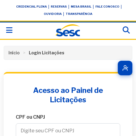
Skip
conteúdo
|
|
|
|
CREDENCIAL PLENA
RESERVAS
MESA BRASIL
FALE CONOSCO
to
|
OUVIDORIA
TRANSPARÊNCIA
content
Início
Login Licitações
Acesso ao Painel de
Licitações
CPF ou CNPJ