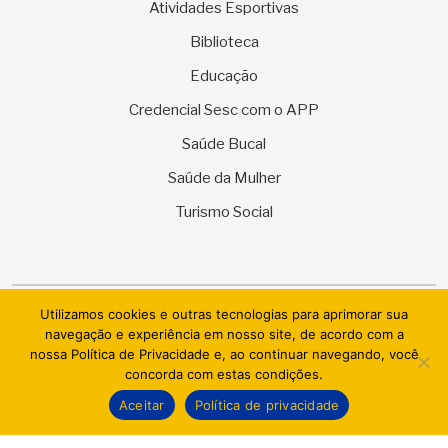
Atividades Esportivas
Biblioteca
Educação
Credencial Sesc com o APP
Saúde Bucal
Saúde da Mulher
Turismo Social
Utilizamos cookies e outras tecnologias para aprimorar sua
© 2026 SESC Sergipe - Serviço Social do Comércio. Todos os
navegação e experiência em nosso site, de acordo com a
direitos reservados.
nossa Política de Privacidade e, ao continuar navegando, você
concorda com estas condições.
AI.BRAZIL TECHNOLOGIES & DATACENTER LTDA
Aceitar
Política de privacidade