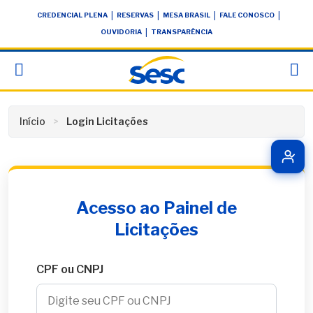
Skip
conteúdo
|
|
|
|
CREDENCIAL PLENA
RESERVAS
MESA BRASIL
FALE CONOSCO
to
|
OUVIDORIA
TRANSPARÊNCIA
content
Início
Login Licitações
Acesso ao Painel de
Licitações
CPF ou CNPJ