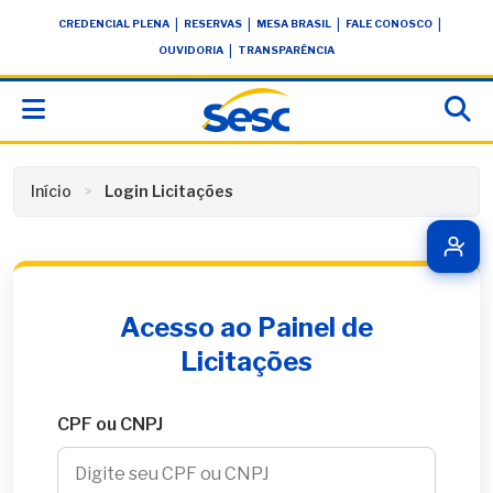
Skip
conteúdo
|
|
|
|
CREDENCIAL PLENA
RESERVAS
MESA BRASIL
FALE CONOSCO
to
|
OUVIDORIA
TRANSPARÊNCIA
content
Início
Login Licitações
Acesso ao Painel de
Licitações
CPF ou CNPJ