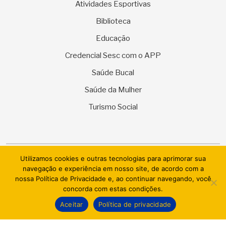
Atividades Esportivas
Biblioteca
Educação
Credencial Sesc com o APP
Saúde Bucal
Saúde da Mulher
Turismo Social
Utilizamos cookies e outras tecnologias para aprimorar sua
© 2026 SESC Sergipe - Serviço Social do Comércio. Todos os
navegação e experiência em nosso site, de acordo com a
direitos reservados.
nossa Política de Privacidade e, ao continuar navegando, você
concorda com estas condições.
AI.BRAZIL TECHNOLOGIES & DATACENTER LTDA
Aceitar
Política de privacidade