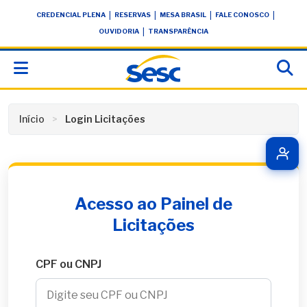
Skip
conteúdo
|
|
|
|
CREDENCIAL PLENA
RESERVAS
MESA BRASIL
FALE CONOSCO
to
|
OUVIDORIA
TRANSPARÊNCIA
content
Início
Login Licitações
Acesso ao Painel de
Licitações
CPF ou CNPJ