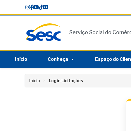
Skip
conteúdo
to
content
Serviço Social do Comér
Início
Conheça
Espaço do Clie
Início
Login Licitações