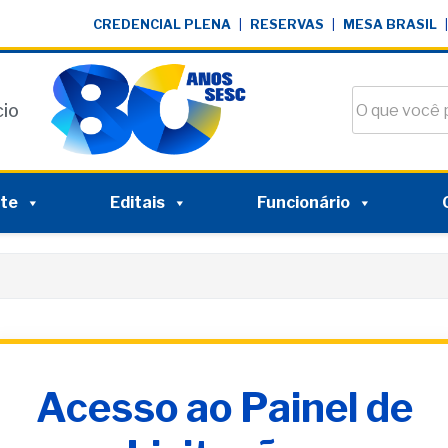
CREDENCIAL PLENA
|
RESERVAS
|
MESA BRASIL
|
Buscar no si
cio
nte
Editais
Funcionário
Acesso ao Painel de