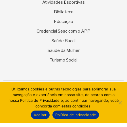
Atividades Esportivas
Biblioteca
Educação
Credencial Sesc com o APP
Saúde Bucal
Saúde da Mulher
Turismo Social
Utilizamos cookies e outras tecnologias para aprimorar sua
© 2026 SESC Sergipe - Serviço Social do Comércio. Todos os
navegação e experiência em nosso site, de acordo com a
direitos reservados.
nossa Política de Privacidade e, ao continuar navegando, você
concorda com estas condições.
AI.BRAZIL TECHNOLOGIES & DATACENTER LTDA
Aceitar
Política de privacidade