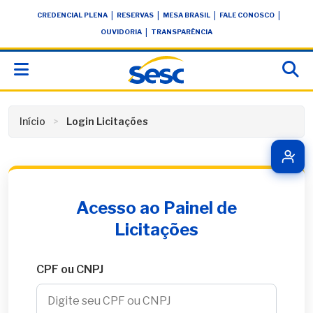
Skip
conteúdo
|
|
|
|
CREDENCIAL PLENA
RESERVAS
MESA BRASIL
FALE CONOSCO
to
|
OUVIDORIA
TRANSPARÊNCIA
content
Início
Login Licitações
Acesso ao Painel de
Licitações
CPF ou CNPJ