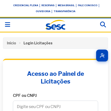
Skip
conteúdo
|
|
|
|
CREDENCIAL PLENA
RESERVAS
MESA BRASIL
FALE CONOSCO
to
|
OUVIDORIA
TRANSPARÊNCIA
content
Início
Login Licitações
Acesso ao Painel de
Licitações
CPF ou CNPJ