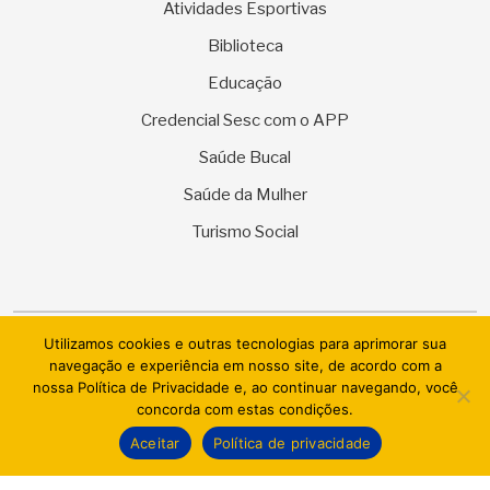
Atividades Esportivas
Biblioteca
Educação
Credencial Sesc com o APP
Saúde Bucal
Saúde da Mulher
Turismo Social
Utilizamos cookies e outras tecnologias para aprimorar sua
© 2026 SESC Sergipe - Serviço Social do Comércio. Todos os
navegação e experiência em nosso site, de acordo com a
direitos reservados.
nossa Política de Privacidade e, ao continuar navegando, você
concorda com estas condições.
AI.BRAZIL TECHNOLOGIES & DATACENTER LTDA
Aceitar
Política de privacidade